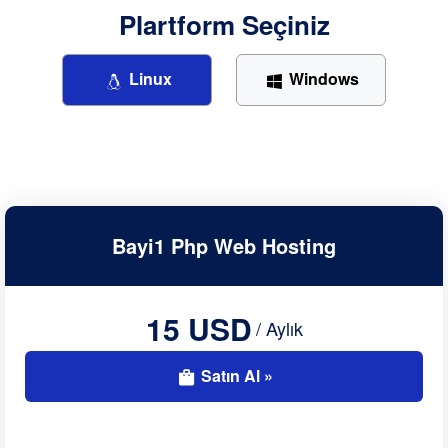
Plartform Seçiniz
Linux
Windows
Bayi1 Php Web Hosting
15 USD
/ Aylık
Satın Al »